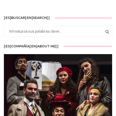
[:ES]BUSCAR[:EN]SEARCH[:]
[:ES]COMPAÑÍA[:EN]ABOUT ME[:]