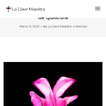
Togg
PAREIDOLIA en Festival Juan Radrigán
de Quilicura
Marzo 9, 2021
By
La Llave Maestra
Noticias