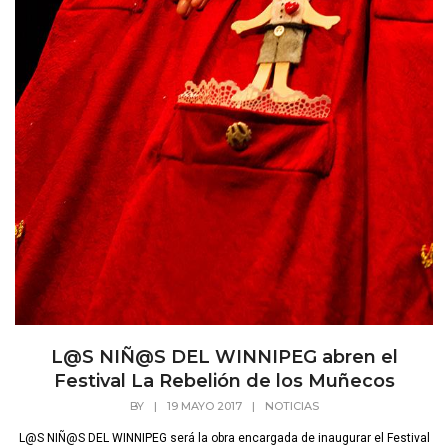
L@S NIÑ@S DEL WINNIPEG abren el
Festival La Rebelión de los Muñecos
BY
|
19 MAYO 2017
|
NOTICIAS
L@S NIÑ@S DEL WINNIPEG será la obra encargada de inaugurar el Festival