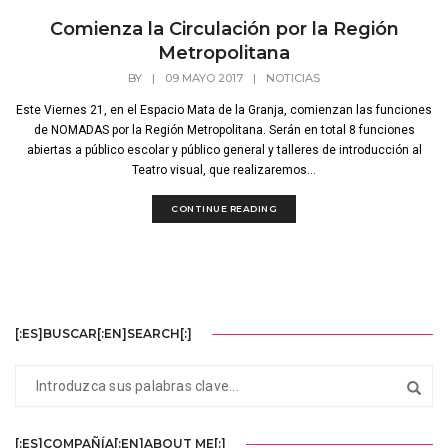
Comienza la Circulación por la Región
Metropolitana
BY
|
09 MAYO 2017
|
NOTICIAS
Este Viernes 21, en el Espacio Mata de la Granja, comienzan las funciones
de NOMADAS por la Región Metropolitana. Serán en total 8 funciones
abiertas a público escolar y público general y talleres de introducción al
Teatro visual, que realizaremos...
CONTINUE READING
[:ES]BUSCAR[:EN]SEARCH[:]
[:ES]COMPAÑÍA[:EN]ABOUT ME[:]