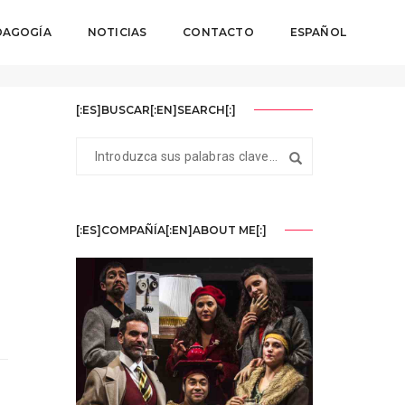
DAGOGÍA
NOTICIAS
CONTACTO
ESPAÑOL
Home
Diciembre 2019
[:ES]BUSCAR[:EN]SEARCH[:]
[:ES]COMPAÑÍA[:EN]ABOUT ME[:]