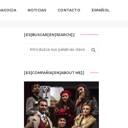
DAGOGÍA
NOTICIAS
CONTACTO
ESPAÑOL
Home
Julio 2023
[:ES]BUSCAR[:EN]SEARCH[:]
[:ES]COMPAÑÍA[:EN]ABOUT ME[:]