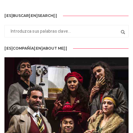
[:ES]BUSCAR[:EN]SEARCH[:]
[:ES]COMPAÑÍA[:EN]ABOUT ME[:]