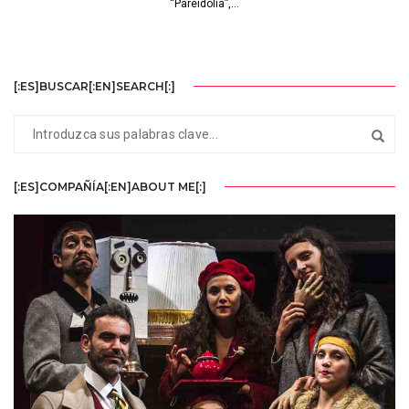
“Pareidolia”,...
[:ES]BUSCAR[:EN]SEARCH[:]
[:ES]COMPAÑÍA[:EN]ABOUT ME[:]