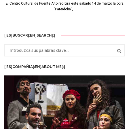
El Centro Cultural de Puente Alto recibirá este sábado 14 de marzo la obra
“Pareidolia”,...
[:ES]BUSCAR[:EN]SEARCH[:]
[:ES]COMPAÑÍA[:EN]ABOUT ME[:]