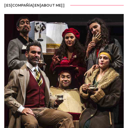
[:ES]COMPAÑÍA[:EN]ABOUT ME[:]