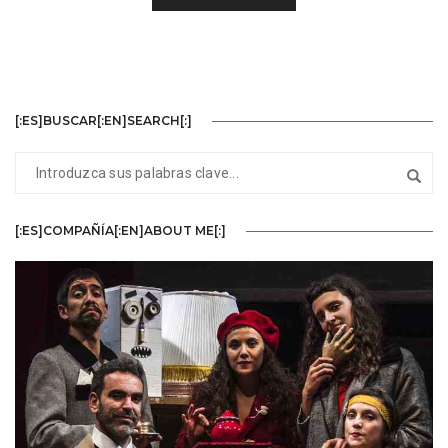
[:ES]BUSCAR[:EN]SEARCH[:]
[:ES]COMPAÑÍA[:EN]ABOUT ME[:]