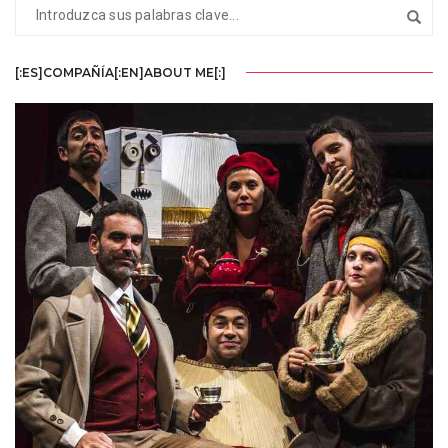
[:ES]COMPAÑÍA[:EN]ABOUT ME[:]