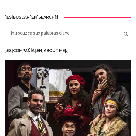
[:ES]BUSCAR[:EN]SEARCH[:]
[:ES]COMPAÑÍA[:EN]ABOUT ME[:]