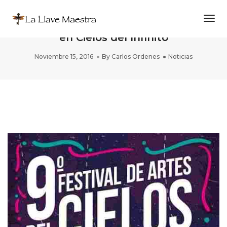
Togg
NOMADAS y LOS NIÑOS DEL WINNIPEG
en Cielos del Infinito
Noviembre 15, 2016
By
Carlos Ordenes
Noticias