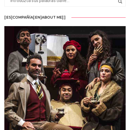
[:ES]COMPAÑÍA[:EN]ABOUT ME[:]