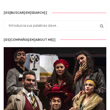
[:ES]BUSCAR[:EN]SEARCH[:]
[:ES]COMPAÑÍA[:EN]ABOUT ME[:]