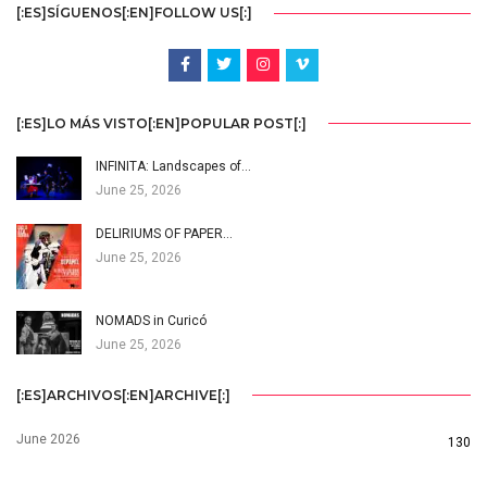
[:ES]SÍGUENOS[:EN]FOLLOW US[:]
[:ES]LO MÁS VISTO[:EN]POPULAR POST[:]
INFINITA: Landscapes of…
June 25, 2026
DELIRIUMS OF PAPER…
June 25, 2026
NOMADS in Curicó
June 25, 2026
[:ES]ARCHIVOS[:EN]ARCHIVE[:]
June 2026
130