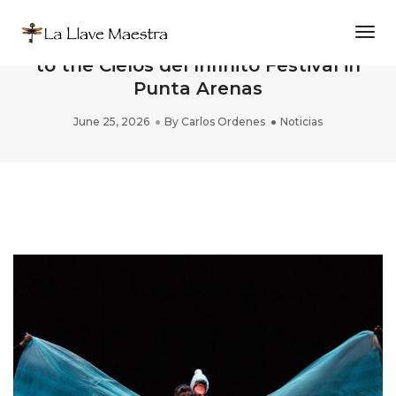
Togg
THE CARNIVAL OF THE ANIMALS heads
to the Cielos del Infinito Festival in
Punta Arenas
June 25, 2026
By
Carlos Ordenes
Noticias