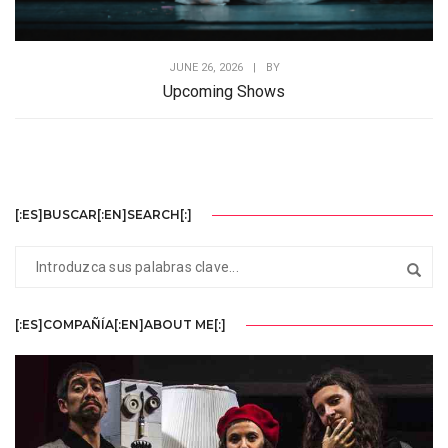
JUNE 26, 2026
|
BY
Upcoming Shows
[:ES]BUSCAR[:EN]SEARCH[:]
[:ES]COMPAÑÍA[:EN]ABOUT ME[:]