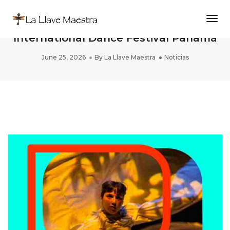
Togg
PAREIDOLIA Online at PRISMA
International Dance Festival Panamá
June 25, 2026
By
La Llave Maestra
Noticias