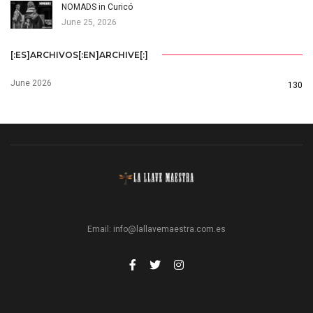
NOMADS in Curicó
June 25, 2026
[:ES]ARCHIVOS[:EN]ARCHIVE[:]
June 2026
130
Email:
info@lallavemaestra.com.es