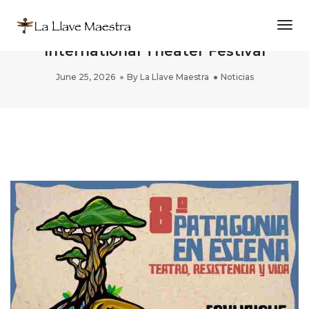
Togg
PAREIDOLIA in PATAGONIA EN ESCENA
International Theater Festival
June 25, 2026
By
La Llave Maestra
Noticias