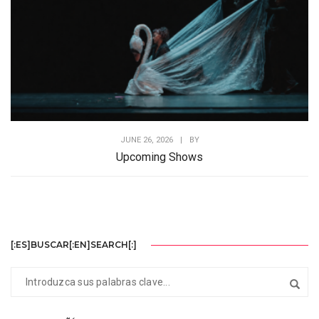
JUNE 26, 2026
|
BY
Upcoming Shows
[:ES]BUSCAR[:EN]SEARCH[:]