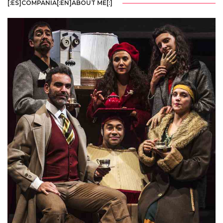
[:ES]COMPAÑÍA[:EN]ABOUT ME[:]