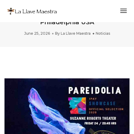
Togg
PAREIDOLIA at IPAY 2020 in
Philadelphia USA
June 25, 2026
By
La Llave Maestra
Noticias