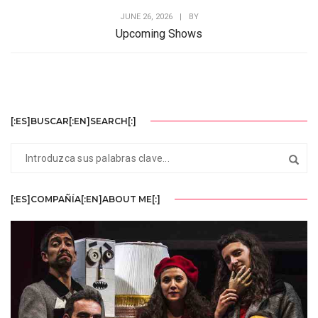
JUNE 26, 2026
|
BY
Upcoming Shows
[:ES]BUSCAR[:EN]SEARCH[:]
[:ES]COMPAÑÍA[:EN]ABOUT ME[:]