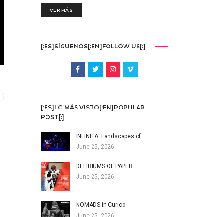
VER MÁS
[:ES]SÍGUENOS[:EN]FOLLOW US[:]
[:ES]LO MÁS VISTO[:EN]POPULAR
POST[:]
INFINITA: Landscapes of…
June 25, 2026
DELIRIUMS OF PAPER…
June 25, 2026
NOMADS in Curicó
June 25, 2026