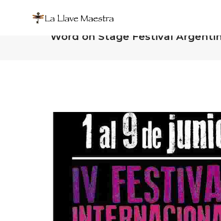
LOS NIÑOS DEL WINNIPEG in the
Word on Stage Festival Argenti