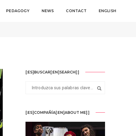
PEDAGOGY
NEWS
CONTACT
ENGLISH
June 25, 2026
By
La Llave Maestra
Noticias
[:ES]BUSCAR[:EN]SEARCH[:]
[:ES]COMPAÑÍA[:EN]ABOUT ME[:]