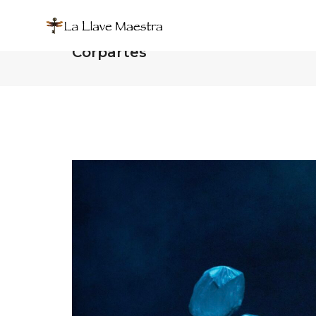
La Llave Maestra´s season at T
Corpartes