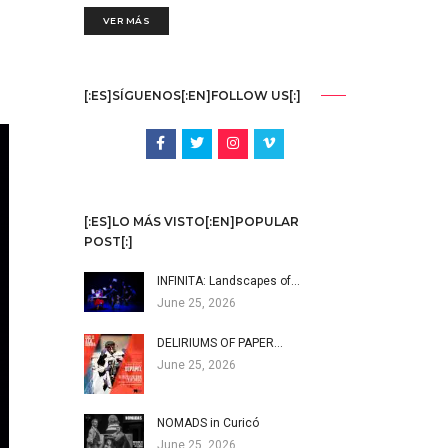
VER MÁS
[:ES]SÍGUENOS[:EN]FOLLOW US[:]
[:ES]LO MÁS VISTO[:EN]POPULAR
POST[:]
INFINITA: Landscapes of…
June 25, 2026
DELIRIUMS OF PAPER…
June 25, 2026
NOMADS in Curicó
June 25, 2026