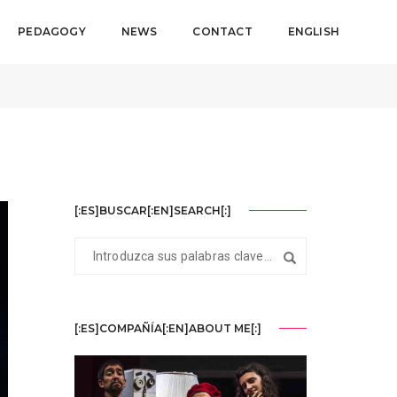
PEDAGOGY
NEWS
CONTACT
ENGLISH
June 25, 2026
By
Carlos Ordenes
Noticias
[:ES]BUSCAR[:EN]SEARCH[:]
[:ES]COMPAÑÍA[:EN]ABOUT ME[:]