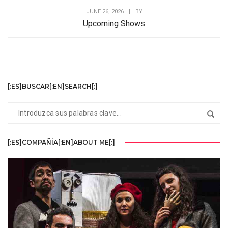
JUNE 26, 2026
|
BY
Upcoming Shows
[:ES]BUSCAR[:EN]SEARCH[:]
[:ES]COMPAÑÍA[:EN]ABOUT ME[:]